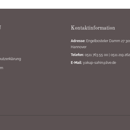
U
Kontaktinformation
Adresse:
Engelbosteler Damm 27 30
Hannover
Telefon:
0511 763 55 00
|
0511 219 262
utzerklärung
E-Mail:
yakup-sahin@live.de
um